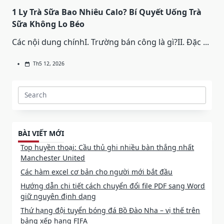
1 Ly Trà Sữa Bao Nhiêu Calo? Bí Quyết Uống Trà
Sữa Không Lo Béo
Các nội dung chínhI. Trường bán công là gì?II. Đặc
...
Th5 12, 2026
Search
for:
BÀI VIẾT MỚI
Top huyền thoại: Cầu thủ ghi nhiều bàn thắng nhất
Manchester United
Các hàm excel cơ bản cho người mới bắt đầu
Hướng dẫn chi tiết cách chuyển đổi file PDF sang Word
giữ nguyên định dạng
Thứ hạng đội tuyển bóng đá Bồ Đào Nha – vị thế trên
bảng xếp hạng FIFA