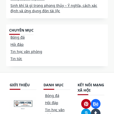
Sinh khí là gì trong phong thủy – Ý nghĩa, cách xác
định và ứng dụng đón tài lộc
CHUYÊN MỤC
Bóng đá
Hỏi đáp
Tin học văn phòng
Tin tức
GIỚI THIỆU
DANH MỤC
KẾT NỐI MẠNG
XÃ HỘI
Bóng đá
Hỏi đáp
Tin học văn