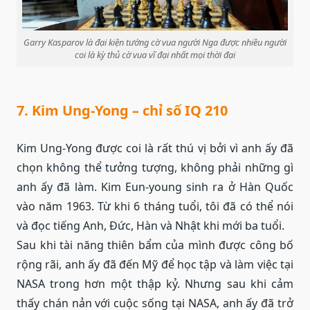
Garry Kasparov là đại kiện tướng cờ vua người Nga được nhiều người
coi là kỳ thủ cờ vua vĩ đại nhất mọi thời đại
7. Kim Ung-Yong – chỉ số IQ 210
Kim Ung-Yong được coi là rất thú vị bởi vì anh ấy đã
chọn không thể tưởng tượng, không phải những gì
anh ấy đã làm. Kim Eun-young sinh ra ở Hàn Quốc
vào năm 1963. Từ khi 6 tháng tuổi, tôi đã có thể nói
và đọc tiếng Anh, Đức, Hàn và Nhật khi mới ba tuổi.
Sau khi tài năng thiên bẩm của mình được công bố
rộng rãi, anh ấy đã đến Mỹ để học tập và làm việc tại
NASA trong hơn một thập kỷ. Nhưng sau khi cảm
thấy chán nản với cuộc sống tại NASA, anh ấy đã trở