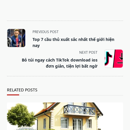
<span
PREVIOUS POST
class="nav-
Top 7 cầu thủ xuất sắc nhất thế giới hiện
subtitle
nay
screen-
NEXT POST
reader-
Bỏ túi ngay cách TikTok download ios
text">Page</span>
đơn giản, tiện lợi bất ngờ
RELATED POSTS