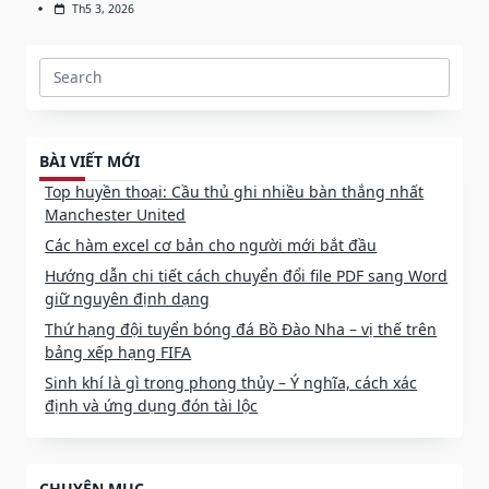
Th5 3, 2026
Search
for:
BÀI VIẾT MỚI
Top huyền thoại: Cầu thủ ghi nhiều bàn thắng nhất
Manchester United
Các hàm excel cơ bản cho người mới bắt đầu
Hướng dẫn chi tiết cách chuyển đổi file PDF sang Word
giữ nguyên định dạng
Thứ hạng đội tuyển bóng đá Bồ Đào Nha – vị thế trên
bảng xếp hạng FIFA
Sinh khí là gì trong phong thủy – Ý nghĩa, cách xác
định và ứng dụng đón tài lộc
CHUYÊN MỤC