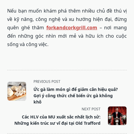
Nếu bạn muốn khám phá thêm nhiều chủ đề thú vị
về kỹ năng, công nghệ và xu hướng hiện đại, đừng
quên ghé thăm
forkandcorkgrill.com
– nơi mang
đến những góc nhìn mới mẻ và hữu ích cho cuộc
sống và công việc.
<span
PREVIOUS POST
class="nav-
Ức gà làm món gì để giảm cân hiệu quả?
subtitle
Gợi ý công thức chế biến ức gà không
screen-
khô
reader-
NEXT POST
text">Page</span>
Các HLV của MU xuất sắc nhất lịch sử:
Những kiến trúc sư vĩ đại tại Old Trafford