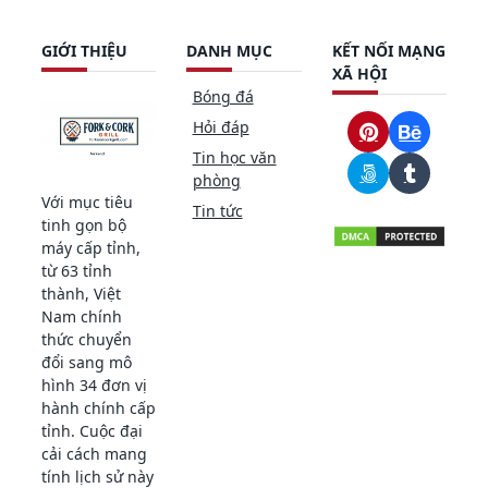
GIỚI THIỆU
DANH MỤC
KẾT NỐI MẠNG
XÃ HỘI
Bóng đá
Hỏi đáp
Tin học văn
phòng
Với mục tiêu
Tin tức
tinh gọn bộ
máy cấp tỉnh,
từ 63 tỉnh
thành, Việt
Nam chính
thức chuyển
đổi sang mô
hình 34 đơn vị
hành chính cấp
tỉnh. Cuộc đại
cải cách mang
tính lịch sử này