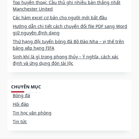
Top huyền thoại: Cầu thủ ghi nhiều bàn thắng nhất
Manchester United
Các hàm excel cơ bản cho người mới bắt đầu
Hướng dẫn chi tiết cách chuyển đổi file PDF sang Word
giữ nguyên định dạng
Thứ hạng đội tuyển bóng đá Bồ Đào Nha – vị thế trên
bảng xếp hạng FIFA
Sinh khí là gì trong phong thủy – Ý nghĩa, cách xác
định và ứng dụng đón tài lộc
CHUYÊN MỤC
Bóng đá
Hỏi đáp
Tin học văn phòng
Tin tức