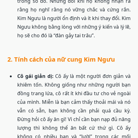
trong số đó. Nhưng đôi khi họ không nhận ra
rằng họ nghĩ rằng nó vững chắc và cứng rắn.
Kim Ngưu là người ổn định và ít khi thay đổi. Kim
Ngưu không bằng lòng với những ý kiến ​​và lý lẽ,
họ sẽ cho đó là “đàn gảy tai trâu”.
2. Tính cách của nữ cung Kim Ngưu
Cô gái giản dị:
Cô ấy là một người đơn giản và
khiêm tốn. Không giống như những người bạn
đồng trang lứa, cô rất ít khi đầu tư cho vẻ ngoài
của mình. Miễn là bạn cảm thấy thoải mái và nó
vẫn có sẵn, bạn không cần phải quá cầu kỳ.
Đừng hỏi cô ấy ăn gì! Vì chỉ cần bạn nạp đủ năng
lượng thì không thể ăn bất cứ thứ gì. Cô ấy
không có nhiều bạn và “lười” trong các mối