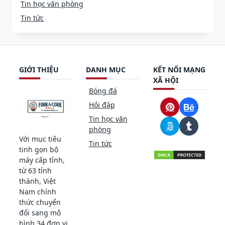
Tin học văn phòng
Tin tức
GIỚI THIỆU
DANH MỤC
KẾT NỐI MẠNG
XÃ HỘI
Bóng đá
Hỏi đáp
Tin học văn
phòng
Với mục tiêu
Tin tức
tinh gọn bộ
máy cấp tỉnh,
từ 63 tỉnh
thành, Việt
Nam chính
thức chuyển
đổi sang mô
hình 34 đơn vị