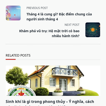
<span
PREVIOUS POST
class="nav-
Tháng 4 là cung gì? Đặc điểm chung của
subtitle
người sinh tháng 4
screen-
NEXT POST
reader-
Khám phá vũ trụ: Hệ mặt trời có bao
text">Page</span>
nhiêu hành tinh?
RELATED POSTS
Sinh khí là gì trong phong thủy – Ý nghĩa, cách