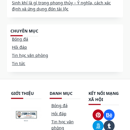
Sinh khí là gì trong phong thủy – Ý nghĩa, cách xác
định và ứng dụng đón tài lộc
CHUYÊN MỤC
Bóng đá
Hỏi đáp
Tin học văn phòng
Tin tức
GIỚI THIỆU
DANH MỤC
KẾT NỐI MẠNG
XÃ HỘI
Bóng đá
Hỏi đáp
Tin học văn
phòng