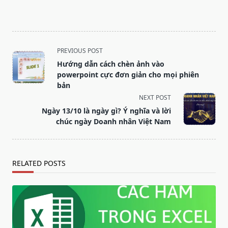
<span
PREVIOUS POST
class="nav-
Hướng dẫn cách chèn ảnh vào
subtitle
powerpoint cực đơn giản cho mọi phiên
screen-
bản
reader-
NEXT POST
text">Page</span>
Ngày 13/10 là ngày gì? Ý nghĩa và lời
chúc ngày Doanh nhân Việt Nam
RELATED POSTS