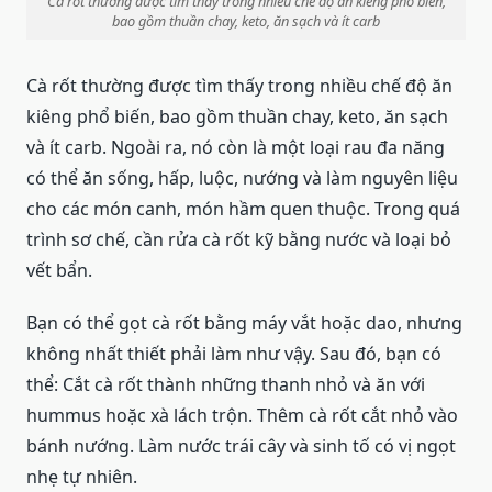
Cà rốt thường được tìm thấy trong nhiều chế độ ăn kiêng phổ biến,
bao gồm thuần chay, keto, ăn sạch và ít carb
Cà rốt thường được tìm thấy trong nhiều chế độ ăn
kiêng phổ biến, bao gồm thuần chay, keto, ăn sạch
và ít carb. Ngoài ra, nó còn là một loại rau đa năng
có thể ăn sống, hấp, luộc, nướng và làm nguyên liệu
cho các món canh, món hầm quen thuộc. Trong quá
trình sơ chế, cần rửa cà rốt kỹ bằng nước và loại bỏ
vết bẩn.
Bạn có thể gọt cà rốt bằng máy vắt hoặc dao, nhưng
không nhất thiết phải làm như vậy. Sau đó, bạn có
thể: Cắt cà rốt thành những thanh nhỏ và ăn với
hummus hoặc xà lách trộn. Thêm cà rốt cắt nhỏ vào
bánh nướng. Làm nước trái cây và sinh tố có vị ngọt
nhẹ tự nhiên.