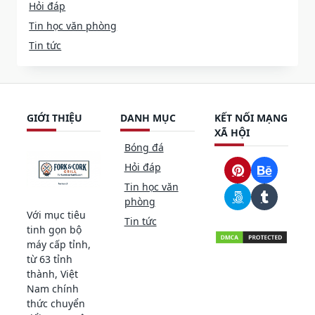
Hỏi đáp
Tin học văn phòng
Tin tức
GIỚI THIỆU
DANH MỤC
KẾT NỐI MẠNG
XÃ HỘI
Bóng đá
Hỏi đáp
Tin học văn
phòng
Với mục tiêu
Tin tức
tinh gọn bộ
máy cấp tỉnh,
từ 63 tỉnh
thành, Việt
Nam chính
thức chuyển